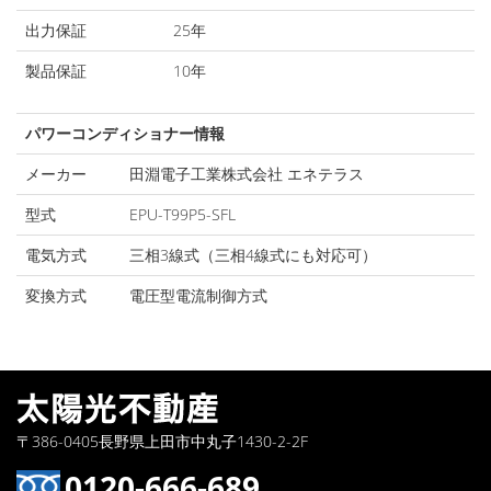
出力保証
25年
製品保証
10年
パワーコンディショナー情報
メーカー
田淵電子工業株式会社 エネテラス
型式
EPU-T99P5-SFL
電気方式
三相3線式（三相4線式にも対応可）
変換方式
電圧型電流制御方式
〒386-0405長野県上田市中丸子1430-2-2F
0120-666-689