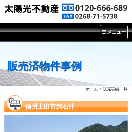
0120-666-689
0268-71-5738
Toggle
メニュー
navigatio
販売済物件事例
ホーム
>
販売実績一覧
信州上田市武石沖