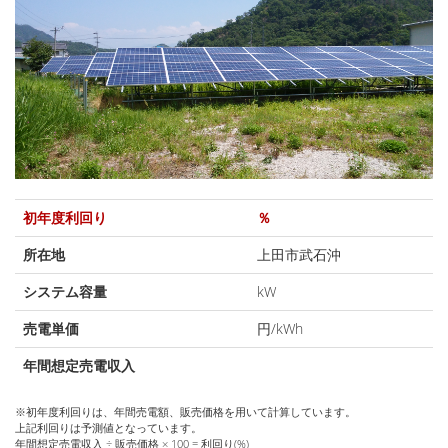
初年度利回り
％
所在地
上田市武石沖
システム容量
kW
売電単価
円/kWh
年間想定売電収入
※初年度利回りは、年間売電額、販売価格を用いて計算しています。
上記利回りは予測値となっています。
年間想定売電収入 ÷ 販売価格 × 100 = 利回り(%)