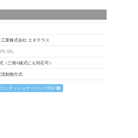
子工業株式会社 エネテラス
P5-SFL
線式（三相4線式にも対応可）
電流制御方式
コンディショナーパンフPDF