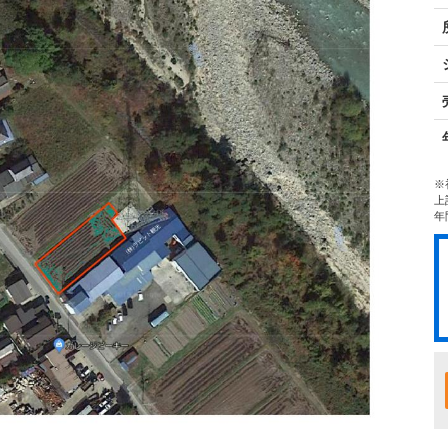
※
上
年