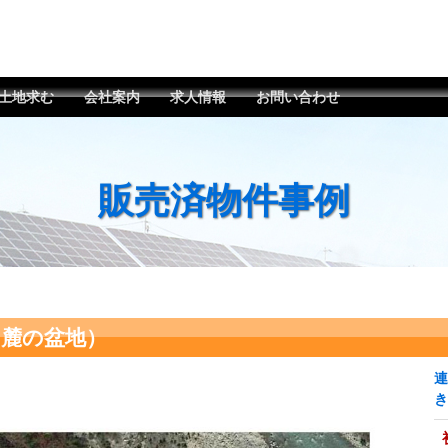
土地求む
会社案内
求人情報
お問い合わせ
販売済物件事例
ス麓の盆地）
連
き