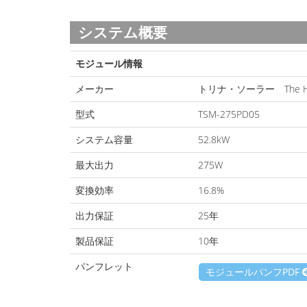
システム概要
モジュール情報
メーカー
トリナ・ソーラー The H
型式
TSM-275PD05
システム容量
52.8kW
最大出力
275W
変換効率
16.8%
出力保証
25年
製品保証
10年
パンフレット
モジュールパンフPDF