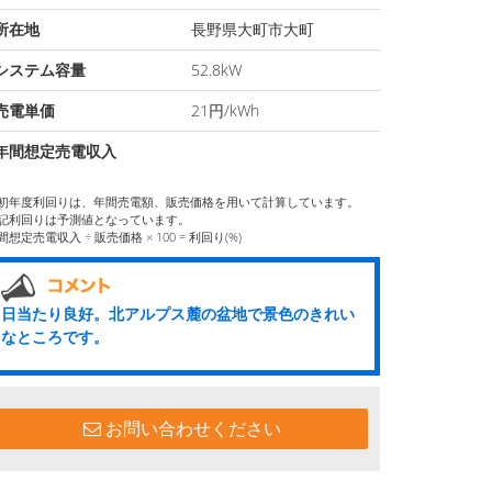
所在地
長野県大町市大町
システム容量
52.8kW
売電単価
21円/kWh
年間想定売電収入
初年度利回りは、年間売電額、販売価格を用いて計算しています。
記利回りは予測値となっています。
間想定売電収入 ÷ 販売価格 × 100 = 利回り(%)
日当たり良好。北アルプス麓の盆地で景色のきれい
なところです。
お問い合わせください