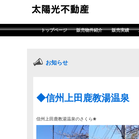
トップページ
販売物件紹介
販売実績
お知らせ
◆信州上田鹿教湯温泉
信州上田鹿教湯温泉のさくら❀